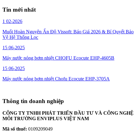
Tin mới nhất
1
02-2026
Muối Hoàn Nguyên Ấn Độ Vissoft: Báo Giá 2026 & Bí Quyết Bảo
Vệ Hệ Thống Lọc
15
06-2025
Máy nước nóng bơm nhiệt CHOFU Ecocute EHP-4605B
15
06-2025
Máy nước nóng bơm nhiệt Chofu Ecocute EHP-3705A
Thông tin doanh nghiệp
CÔNG TY TNHH PHÁT TRIỂN ĐẦU TƯ VÀ CÔNG NGHỆ
MÔI TRƯỜNG ENVIPLUS VIỆT NAM
Mã số thuế:
0109209049