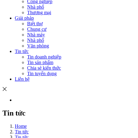
Công nghiệp
Nhà phố
Thương mại
Giải pháp
Biệt thự
Chung cư
Nhà máy
Nhà phố
Văn phòng
Tin tức
Tin doanh nghiệp
Tin sản phẩm
Chia sẻ kiến thức
Tin tuyển dụng
Liên hệ
Tin tức
Home
Tin tức
Tin tức