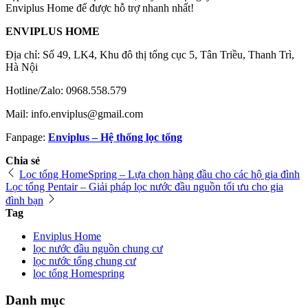
Enviplus Home để được hỗ trợ nhanh nhất!
ENVIPLUS HOME
Địa chỉ: Số 49, LK4, Khu đô thị tổng cục 5, Tân Triều, Thanh Trì,
Hà Nội
Hotline/Zalo: 0968.558.579
Mail: info.enviplus@gmail.com
Fanpage:
Enviplus – Hệ thống lọc tổng
Chia sẻ
Lọc tổng HomeSpring – Lựa chọn hàng đầu cho các hộ gia đình
Lọc tổng Pentair – Giải pháp lọc nước đầu nguồn tối ưu cho gia
đình bạn
Tag
Enviplus Home
lọc nước đầu nguồn chung cư
lọc nước tổng chung cư
lọc tổng Homespring
Danh mục