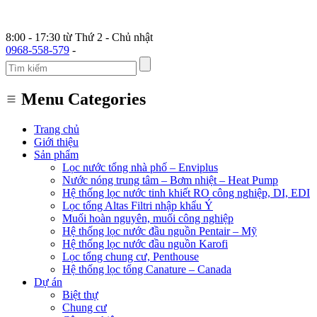
8:00 - 17:30 từ Thứ 2 - Chủ nhật
0968-558-579
-
Menu Categories
Trang chủ
Giới thiệu
Sản phẩm
Lọc nước tổng nhà phố – Enviplus
Nước nóng trung tâm – Bơm nhiệt – Heat Pump
Hệ thống lọc nước tinh khiết RO công nghiệp, DI, EDI
Lọc tổng Altas Filtri nhập khẩu Ý
Muối hoàn nguyên, muối công nghiệp
Hệ thống lọc nước đầu nguồn Pentair – Mỹ
Hệ thống lọc nước đầu nguồn Karofi
Lọc tổng chung cư, Penthouse
Hệ thống lọc tổng Canature – Canada
Dự án
Biệt thự
Chung cư