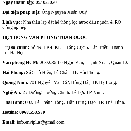
Ngày thành lập:
05/06/2020
Đại diện pháp luật:
Ông Nguyễn Xuân Quý
Lĩnh vực:
Nhà thầu lắp đặt hệ thống lọc nước đầu nguồn & RO
Công nghiệp.
HỆ THỐNG VĂN PHÒNG TOÀN QUỐC
Trụ sở chính:
Số 49, LK4, KĐT Tổng Cục 5, Tân Triều, Thanh
Trì, Hà Nội.
Văn phòng HCM:
268/2/36 Tô Ngọc Vân, Thạnh Xuân, Quận 12.
Hải Phòng:
Số 5 Tô Hiệu, Lê Chân, TP. Hải Phòng.
Quảng Ninh:
701 Nguyễn Văn Cừ, Hồng Hải, TP. Hạ Long.
Nghệ An:
25 Đường Trường Chinh, Lê Lợi, TP. Vinh.
Thái Bình:
602, Lê Thánh Tông, Trần Hưng Đạo, TP. Thái Bình.
Hotline:
0968.558.579
Email:
info.enviplus@gmail.com