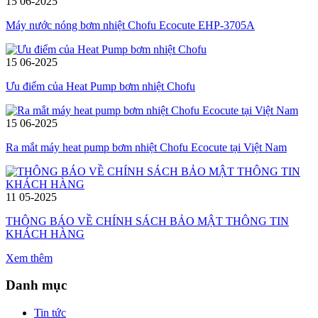
15
06-2025
Máy nước nóng bơm nhiệt Chofu Ecocute EHP-3705A
15
06-2025
Ưu điểm của Heat Pump bơm nhiệt Chofu
15
06-2025
Ra mắt máy heat pump bơm nhiệt Chofu Ecocute tại Việt Nam
11
05-2025
THÔNG BÁO VỀ CHÍNH SÁCH BẢO MẬT THÔNG TIN
KHÁCH HÀNG
Xem thêm
Danh mục
Tin tức