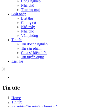
Công nghiệp
Nhà phố
Thương mại
Giải pháp
Biệt thự
Chung cư
Nhà máy
Nhà phố
Văn phòng
Tin tức
Tin doanh nghiệp
Tin sản phẩm
Chia sẻ kiến thức
Tin tuyển dụng
Liên hệ
Tin tức
Home
Tin tức
lọc nước đầu nguồn chung cư