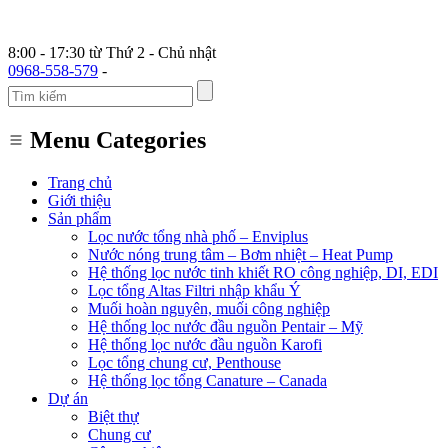
8:00 - 17:30 từ Thứ 2 - Chủ nhật
0968-558-579
-
Menu Categories
Trang chủ
Giới thiệu
Sản phẩm
Lọc nước tổng nhà phố – Enviplus
Nước nóng trung tâm – Bơm nhiệt – Heat Pump
Hệ thống lọc nước tinh khiết RO công nghiệp, DI, EDI
Lọc tổng Altas Filtri nhập khẩu Ý
Muối hoàn nguyên, muối công nghiệp
Hệ thống lọc nước đầu nguồn Pentair – Mỹ
Hệ thống lọc nước đầu nguồn Karofi
Lọc tổng chung cư, Penthouse
Hệ thống lọc tổng Canature – Canada
Dự án
Biệt thự
Chung cư