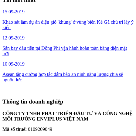
15
09-2019
Khảo sát làm dự án điện gió 'khủng' ở vùng biển Kê Gà chủ trì lấy ý
kiến
12
09-2019
Sân bay đầu tiên tại Đông Phi vận hành hoàn toàn bằng điện mặt
trời
10
09-2019
Asean tăng cường hợp tác đảm bảo an ninh năng lượng chia sẻ
nguồn lực
Thông tin doanh nghiệp
CÔNG TY TNHH PHÁT TRIỂN ĐẦU TƯ VÀ CÔNG NGHỆ
MÔI TRƯỜNG ENVIPLUS VIỆT NAM
Mã số thuế:
0109209049