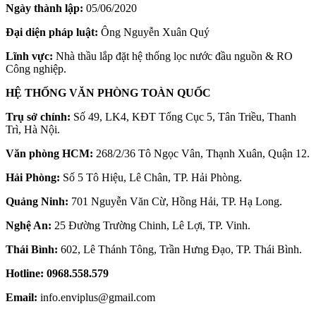
Ngày thành lập:
05/06/2020
Đại diện pháp luật:
Ông Nguyễn Xuân Quý
Lĩnh vực:
Nhà thầu lắp đặt hệ thống lọc nước đầu nguồn & RO
Công nghiệp.
HỆ THỐNG VĂN PHÒNG TOÀN QUỐC
Trụ sở chính:
Số 49, LK4, KĐT Tổng Cục 5, Tân Triều, Thanh
Trì, Hà Nội.
Văn phòng HCM:
268/2/36 Tô Ngọc Vân, Thạnh Xuân, Quận 12.
Hải Phòng:
Số 5 Tô Hiệu, Lê Chân, TP. Hải Phòng.
Quảng Ninh:
701 Nguyễn Văn Cừ, Hồng Hải, TP. Hạ Long.
Nghệ An:
25 Đường Trường Chinh, Lê Lợi, TP. Vinh.
Thái Bình:
602, Lê Thánh Tông, Trần Hưng Đạo, TP. Thái Bình.
Hotline:
0968.558.579
Email:
info.enviplus@gmail.com