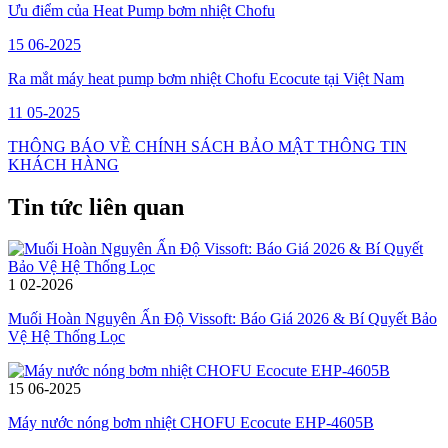
Ưu điểm của Heat Pump bơm nhiệt Chofu
15
06-2025
Ra mắt máy heat pump bơm nhiệt Chofu Ecocute tại Việt Nam
11
05-2025
THÔNG BÁO VỀ CHÍNH SÁCH BẢO MẬT THÔNG TIN
KHÁCH HÀNG
Tin tức liên quan
1
02-2026
Muối Hoàn Nguyên Ấn Độ Vissoft: Báo Giá 2026 & Bí Quyết Bảo
Vệ Hệ Thống Lọc
15
06-2025
Máy nước nóng bơm nhiệt CHOFU Ecocute EHP-4605B