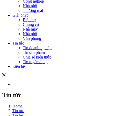
Công nghiệp
Nhà phố
Thương mại
Giải pháp
Biệt thự
Chung cư
Nhà máy
Nhà phố
Văn phòng
Tin tức
Tin doanh nghiệp
Tin sản phẩm
Chia sẻ kiến thức
Tin tuyển dụng
Liên hệ
Tin tức
Home
Tin tức
Tin tức