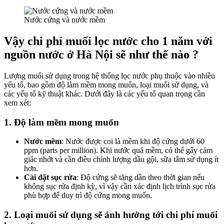
Nước cứng và nước mềm
Vậy chi phí muối lọc nước cho 1 năm với
nguồn nước ở Hà Nội sẽ như thế nào ?
Lượng muối sử dụng trong hệ thống lọc nước phụ thuộc vào nhiều
yếu tố, bao gồm độ làm mềm mong muốn, loại muối sử dụng, và
các yếu tố kỹ thuật khác. Dưới đây là các yếu tố quan trọng cần
xem xét:
1. Độ làm mềm mong muốn
Nước mềm
: Nước được coi là mềm khi độ cứng dưới 60
ppm (parts per million). Khi nước quá mềm, có thể gây cảm
giác nhớt và cần điều chỉnh lượng dầu gội, sữa tắm sử dụng ít
hơn.
Cài đặt sục rửa
: Độ cứng sẽ tăng dần theo thời gian nếu
không sục rửa định kỳ, vì vậy cần xác định lịch trình sục rửa
phù hợp để duy trì độ cứng mong muốn.
2. Loại muối sử dụng sẽ ảnh hưởng tới chi phí muối