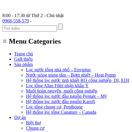
8:00 - 17:30 từ Thứ 2 - Chủ nhật
0968-558-579
-
Menu Categories
Trang chủ
Giới thiệu
Sản phẩm
Lọc nước tổng nhà phố – Enviplus
Nước nóng trung tâm – Bơm nhiệt – Heat Pump
Hệ thống lọc nước tinh khiết RO công nghiệp, DI, EDI
Lọc tổng Altas Filtri nhập khẩu Ý
Muối hoàn nguyên, muối công nghiệp
Hệ thống lọc nước đầu nguồn Pentair – Mỹ
Hệ thống lọc nước đầu nguồn Karofi
Lọc tổng chung cư, Penthouse
Hệ thống lọc tổng Canature – Canada
Dự án
Biệt thự
Chung cư