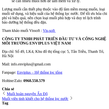
sẽ cần nhiều muối hơn để làm mềm và xử lý.
Lượng muối cần thiết phụ thuộc vào độ làm mềm mong muốn, loại
muối sử dụng, và hiệu suất của hệ thống lọc nước. Để tối ưu hóa chi
phí và hiệu quả, nên chọn loại muối phù hợp và duy trì lịch trình
bảo dưỡng hệ thống đều đặn.
Tham khảo muối Vissoft :
Vis-soft
CÔNG TY TNHH PHÁT TRIỂN ĐẦU TƯ VÀ CÔNG NGHỆ
MÔI TRƯỜNG ENVIPLUS VIỆT NAM
Địa chỉ: Số 49, LK4, Khu đô thị tổng cục 5, Tân Triều, Thanh Trì,
Hà Nội
Mail: info.enviplus@gmail.com
Fanpage:
Enviplus – Hệ thống lọc tổng
Holtine/Zalo:
0968.558.579
Chia sẻ
Muối hoàn nguyên Ấn Độ
Muối viên tinh khiết cho hệ thống lọc nước
Tag