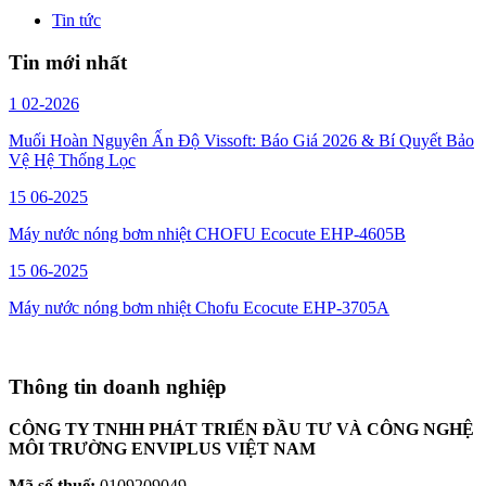
Tin tức
Tin mới nhất
1
02-2026
Muối Hoàn Nguyên Ấn Độ Vissoft: Báo Giá 2026 & Bí Quyết Bảo
Vệ Hệ Thống Lọc
15
06-2025
Máy nước nóng bơm nhiệt CHOFU Ecocute EHP-4605B
15
06-2025
Máy nước nóng bơm nhiệt Chofu Ecocute EHP-3705A
Thông tin doanh nghiệp
CÔNG TY TNHH PHÁT TRIỂN ĐẦU TƯ VÀ CÔNG NGHỆ
MÔI TRƯỜNG ENVIPLUS VIỆT NAM
Mã số thuế:
0109209049