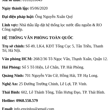
Ngày thành lập:
05/06/2020
Đại diện pháp luật:
Ông Nguyễn Xuân Quý
Lĩnh vực:
Nhà thầu lắp đặt hệ thống lọc nước đầu nguồn & RO
Công nghiệp.
HỆ THỐNG VĂN PHÒNG TOÀN QUỐC
Trụ sở chính:
Số 49, LK4, KĐT Tổng Cục 5, Tân Triều, Thanh
Trì, Hà Nội.
Văn phòng HCM:
268/2/36 Tô Ngọc Vân, Thạnh Xuân, Quận 12.
Hải Phòng:
Số 5 Tô Hiệu, Lê Chân, TP. Hải Phòng.
Quảng Ninh:
701 Nguyễn Văn Cừ, Hồng Hải, TP. Hạ Long.
Nghệ An:
25 Đường Trường Chinh, Lê Lợi, TP. Vinh.
Thái Bình:
602, Lê Thánh Tông, Trần Hưng Đạo, TP. Thái Bình.
Hotline:
0968.558.579
Email:
info.enviplus@gmail.com