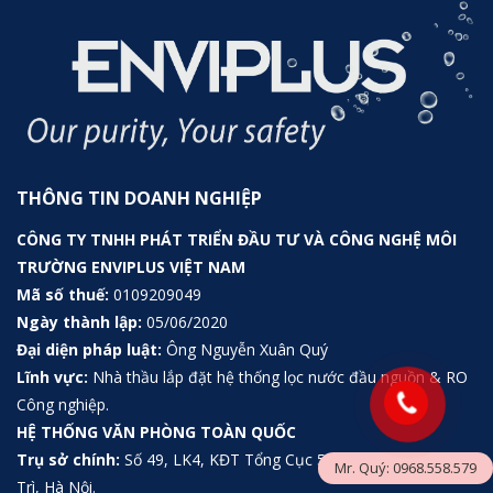
THÔNG TIN DOANH NGHIỆP
CÔNG TY TNHH PHÁT TRIỂN ĐẦU TƯ VÀ CÔNG NGHỆ MÔI
TRƯỜNG ENVIPLUS VIỆT NAM
Mã số thuế:
0109209049
Ngày thành lập:
05/06/2020
Đại diện pháp luật:
Ông Nguyễn Xuân Quý
Lĩnh vực:
Nhà thầu lắp đặt hệ thống lọc nước đầu nguồn & RO
Công nghiệp.
HỆ THỐNG VĂN PHÒNG TOÀN QUỐC
Trụ sở chính:
Số 49, LK4, KĐT Tổng Cục 5, Tân Triều, Thanh
Mr. Quý: 0968.558.579
Trì, Hà Nội.