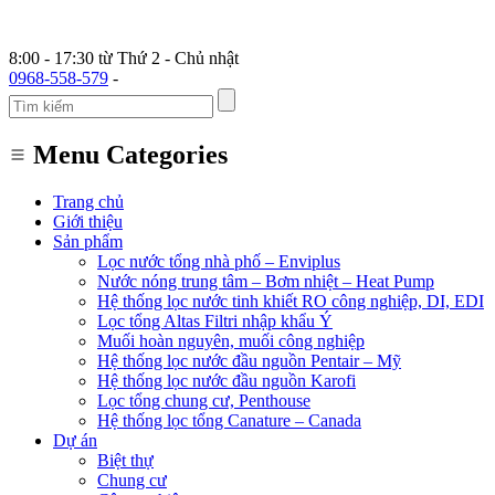
8:00 - 17:30 từ Thứ 2 - Chủ nhật
0968-558-579
-
Menu Categories
Trang chủ
Giới thiệu
Sản phẩm
Lọc nước tổng nhà phố – Enviplus
Nước nóng trung tâm – Bơm nhiệt – Heat Pump
Hệ thống lọc nước tinh khiết RO công nghiệp, DI, EDI
Lọc tổng Altas Filtri nhập khẩu Ý
Muối hoàn nguyên, muối công nghiệp
Hệ thống lọc nước đầu nguồn Pentair – Mỹ
Hệ thống lọc nước đầu nguồn Karofi
Lọc tổng chung cư, Penthouse
Hệ thống lọc tổng Canature – Canada
Dự án
Biệt thự
Chung cư