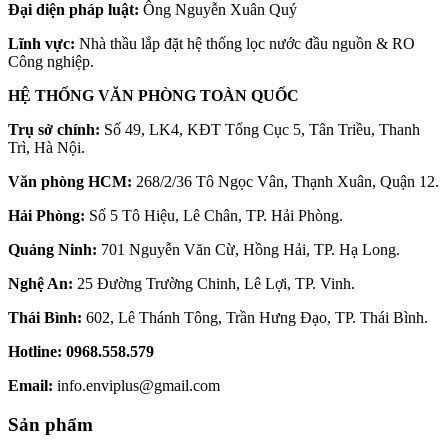
Đại diện pháp luật:
Ông Nguyễn Xuân Quý
Lĩnh vực:
Nhà thầu lắp đặt hệ thống lọc nước đầu nguồn & RO
Công nghiệp.
HỆ THỐNG VĂN PHÒNG TOÀN QUỐC
Trụ sở chính:
Số 49, LK4, KĐT Tổng Cục 5, Tân Triều, Thanh
Trì, Hà Nội.
Văn phòng HCM:
268/2/36 Tô Ngọc Vân, Thạnh Xuân, Quận 12.
Hải Phòng:
Số 5 Tô Hiệu, Lê Chân, TP. Hải Phòng.
Quảng Ninh:
701 Nguyễn Văn Cừ, Hồng Hải, TP. Hạ Long.
Nghệ An:
25 Đường Trường Chinh, Lê Lợi, TP. Vinh.
Thái Bình:
602, Lê Thánh Tông, Trần Hưng Đạo, TP. Thái Bình.
Hotline:
0968.558.579
Email:
info.enviplus@gmail.com
Sản phẩm