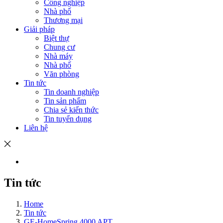
Công nghiệp
Nhà phố
Thương mại
Giải pháp
Biệt thự
Chung cư
Nhà máy
Nhà phố
Văn phòng
Tin tức
Tin doanh nghiệp
Tin sản phẩm
Chia sẻ kiến thức
Tin tuyển dụng
Liên hệ
Tin tức
Home
Tin tức
GE-HomeSpring 4000 APT