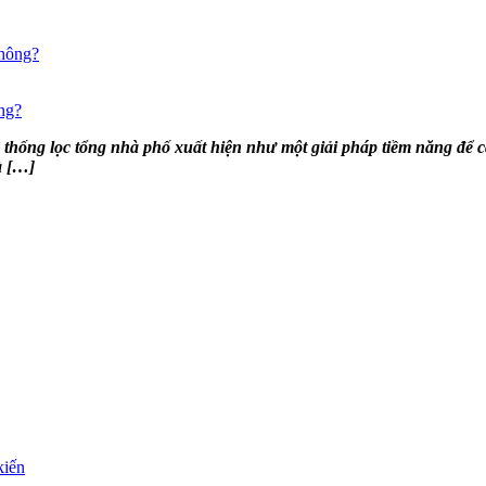
ông?
hống lọc tổng nhà phố xuất hiện như một giải pháp tiềm năng để c
à […]
kiến