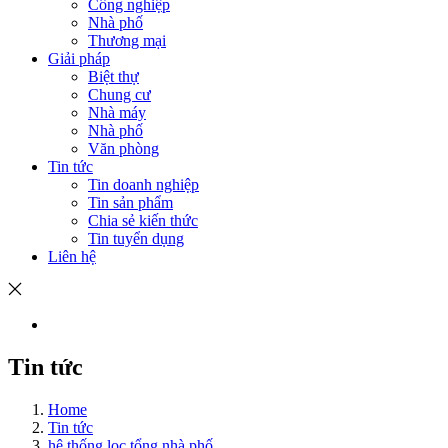
Công nghiệp
Nhà phố
Thương mại
Giải pháp
Biệt thự
Chung cư
Nhà máy
Nhà phố
Văn phòng
Tin tức
Tin doanh nghiệp
Tin sản phẩm
Chia sẻ kiến thức
Tin tuyển dụng
Liên hệ
Tin tức
Home
Tin tức
hệ thống lọc tổng nhà phố