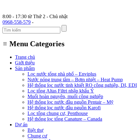
8:00 - 17:30 từ Thứ 2 - Chủ nhật
0968-558-579
-
Menu Categories
Trang chủ
Giới thiệu
Sản phẩm
Lọc nước tổng nhà phố – Enviplus
Nước nóng trung tâm – Bơm nhiệt – Heat Pump
Hệ thống lọc nước tinh khiết RO công nghiệp, DI, EDI
Lọc tổng Altas Filtri nhập khẩu Ý
Muối hoàn nguyên, muối công nghiệp
Hệ thống lọc nước đầu nguồn Pentair – Mỹ
Hệ thống lọc nước đầu nguồn Karofi
Lọc tổng chung cư, Penthouse
Hệ thống lọc tổng Canature – Canada
Dự án
Biệt thự
Chung cư