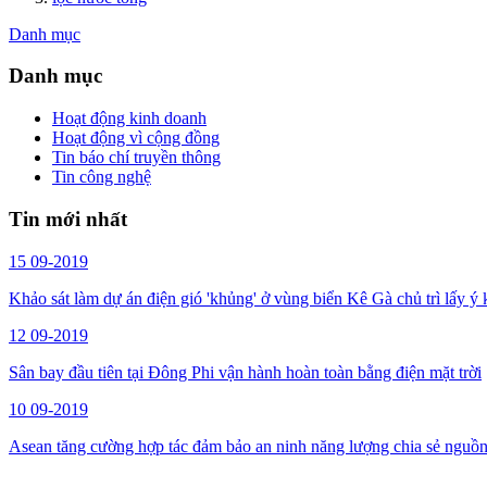
Danh mục
Danh mục
Hoạt động kinh doanh
Hoạt động vì cộng đồng
Tin báo chí truyền thông
Tin công nghệ
Tin mới nhất
15
09-2019
Khảo sát làm dự án điện gió 'khủng' ở vùng biển Kê Gà chủ trì lấy ý 
12
09-2019
Sân bay đầu tiên tại Đông Phi vận hành hoàn toàn bằng điện mặt trời
10
09-2019
Asean tăng cường hợp tác đảm bảo an ninh năng lượng chia sẻ nguồn