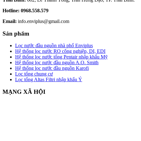
Hotline:
0968.558.579
Email:
info.enviplus@gmail.com
Sản phẩm
Lọc nước đầu nguồn nhà phố Enviplus
Hệ thống lọc nước RO công nghiệp, DI, EDI
Hệ thống lọc nước tổng Pentair nhập khẩu Mỹ
Hệ thống lọc nước đầu nguồn A.O. Smith
Hệ thống lọc nước đầu nguồn Karofi
Lọc tổng chung cư
Lọc tổng Altas Filtri nhập khẩu Ý
MẠNG XÃ HỘI