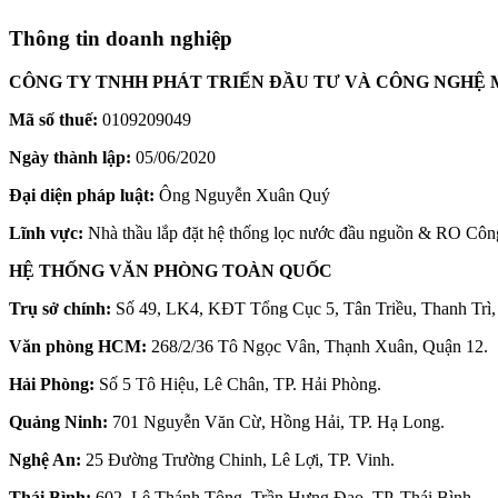
Thông tin doanh nghiệp
CÔNG TY TNHH PHÁT TRIỂN ĐẦU TƯ VÀ CÔNG NGHỆ 
Mã số thuế:
0109209049
Ngày thành lập:
05/06/2020
Đại diện pháp luật:
Ông Nguyễn Xuân Quý
Lĩnh vực:
Nhà thầu lắp đặt hệ thống lọc nước đầu nguồn & RO Côn
HỆ THỐNG VĂN PHÒNG TOÀN QUỐC
Trụ sở chính:
Số 49, LK4, KĐT Tổng Cục 5, Tân Triều, Thanh Trì,
Văn phòng HCM:
268/2/36 Tô Ngọc Vân, Thạnh Xuân, Quận 12.
Hải Phòng:
Số 5 Tô Hiệu, Lê Chân, TP. Hải Phòng.
Quảng Ninh:
701 Nguyễn Văn Cừ, Hồng Hải, TP. Hạ Long.
Nghệ An:
25 Đường Trường Chinh, Lê Lợi, TP. Vinh.
Thái Bình:
602, Lê Thánh Tông, Trần Hưng Đạo, TP. Thái Bình.