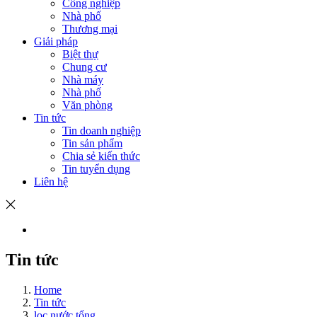
Công nghiệp
Nhà phố
Thương mại
Giải pháp
Biệt thự
Chung cư
Nhà máy
Nhà phố
Văn phòng
Tin tức
Tin doanh nghiệp
Tin sản phẩm
Chia sẻ kiến thức
Tin tuyển dụng
Liên hệ
Tin tức
Home
Tin tức
lọc nước tổng