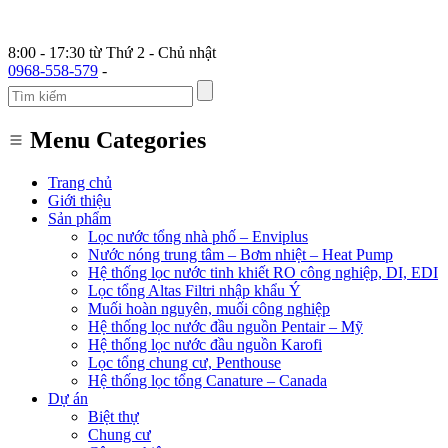
8:00 - 17:30 từ Thứ 2 - Chủ nhật
0968-558-579
-
Menu Categories
Trang chủ
Giới thiệu
Sản phẩm
Lọc nước tổng nhà phố – Enviplus
Nước nóng trung tâm – Bơm nhiệt – Heat Pump
Hệ thống lọc nước tinh khiết RO công nghiệp, DI, EDI
Lọc tổng Altas Filtri nhập khẩu Ý
Muối hoàn nguyên, muối công nghiệp
Hệ thống lọc nước đầu nguồn Pentair – Mỹ
Hệ thống lọc nước đầu nguồn Karofi
Lọc tổng chung cư, Penthouse
Hệ thống lọc tổng Canature – Canada
Dự án
Biệt thự
Chung cư