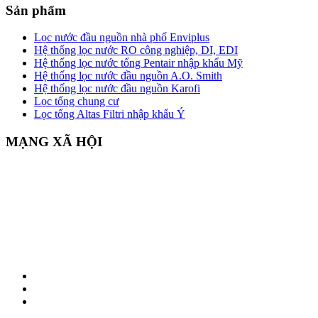
Sản phẩm
Lọc nước đầu nguồn nhà phố Enviplus
Hệ thống lọc nước RO công nghiệp, DI, EDI
Hệ thống lọc nước tổng Pentair nhập khẩu Mỹ
Hệ thống lọc nước đầu nguồn A.O. Smith
Hệ thống lọc nước đầu nguồn Karofi
Lọc tổng chung cư
Lọc tổng Altas Filtri nhập khẩu Ý
MẠNG XÃ HỘI