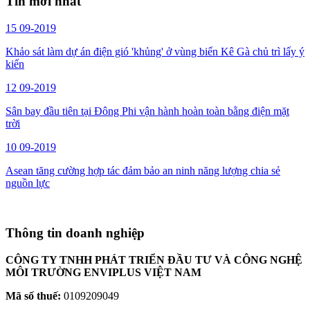
Tin mới nhất
15
09-2019
Khảo sát làm dự án điện gió 'khủng' ở vùng biển Kê Gà chủ trì lấy ý
kiến
12
09-2019
Sân bay đầu tiên tại Đông Phi vận hành hoàn toàn bằng điện mặt
trời
10
09-2019
Asean tăng cường hợp tác đảm bảo an ninh năng lượng chia sẻ
nguồn lực
Thông tin doanh nghiệp
CÔNG TY TNHH PHÁT TRIỂN ĐẦU TƯ VÀ CÔNG NGHỆ
MÔI TRƯỜNG ENVIPLUS VIỆT NAM
Mã số thuế:
0109209049