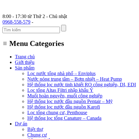
8:00 - 17:30 từ Thứ 2 - Chủ nhật
0968-558-579
-
Menu Categories
Trang chủ
Giới thiệu
Sản phẩm
Lọc nước tổng nhà phố – Enviplus
Nước nóng trung tâm – Bơm nhiệt – Heat Pump
Hệ thống lọc nước tinh khiết RO công nghiệp, DI, EDI
Lọc tổng Altas Filtri nhập khẩu Ý
Muối hoàn nguyên, muối công nghiệp
Hệ thống lọc nước đầu nguồn Pentair – Mỹ
Hệ thống lọc nước đầu nguồn Karofi
Lọc tổng chung cư, Penthouse
Hệ thống lọc tổng Canature – Canada
Dự án
Biệt thự
Chung cư