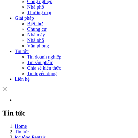
Công nghiệp
Nhà phố
Thương mại
Giải pháp
Biệt thự
Chung cư
Nhà máy
Nhà phố
Văn phòng
Tin tức
Tin doanh nghiệp
Tin sản phẩm
Chia sẻ kiến thức
Tin tuyển dụng
Liên hệ
Tin tức
Home
Tin tức
lọc tổng Pentair