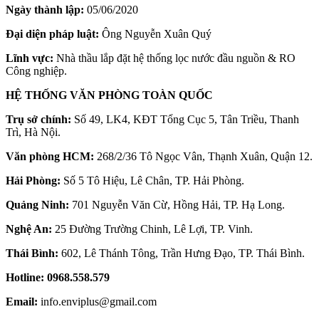
Ngày thành lập:
05/06/2020
Đại diện pháp luật:
Ông Nguyễn Xuân Quý
Lĩnh vực:
Nhà thầu lắp đặt hệ thống lọc nước đầu nguồn & RO
Công nghiệp.
HỆ THỐNG VĂN PHÒNG TOÀN QUỐC
Trụ sở chính:
Số 49, LK4, KĐT Tổng Cục 5, Tân Triều, Thanh
Trì, Hà Nội.
Văn phòng HCM:
268/2/36 Tô Ngọc Vân, Thạnh Xuân, Quận 12.
Hải Phòng:
Số 5 Tô Hiệu, Lê Chân, TP. Hải Phòng.
Quảng Ninh:
701 Nguyễn Văn Cừ, Hồng Hải, TP. Hạ Long.
Nghệ An:
25 Đường Trường Chinh, Lê Lợi, TP. Vinh.
Thái Bình:
602, Lê Thánh Tông, Trần Hưng Đạo, TP. Thái Bình.
Hotline:
0968.558.579
Email:
info.enviplus@gmail.com