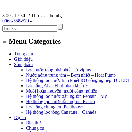
8:00 - 17:30 từ Thứ 2 - Chủ nhật
0968-558-579
-
Menu Categories
Trang chủ
Giới thiệu
Sản phẩm
Lọc nước tổng nhà phố – Enviplus
Nước nóng trung tâm – Bơm nhiệt – Heat Pump
Hệ thống lọc nước tinh khiết RO công nghiệp, DI, EDI
Lọc tổng Altas Filtri nhập khẩu Ý
Muối hoàn nguyên, muối công nghiệp
Hệ thống lọc nước đầu nguồn Pentair – Mỹ
Hệ thống lọc nước đầu nguồn Karofi
Lọc tổng chung cư, Penthouse
Hệ thống lọc tổng Canature – Canada
Dự án
Biệt thự
Chung cư