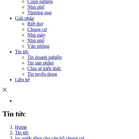
Công nghiệp
Nhà phố
Thương mại
Giải pháp
Biệt thự
Chung cư
Nhà máy
Nhà phố
Văn phòng
Tin tức
Tin doanh nghiệp
Tin sản phẩm
Chia sẻ kiến thức
Tin tuyển dụng
Liên hệ
Tin tức
Home
Tin tức
lọc nước tổng cho căn hộ chung cư