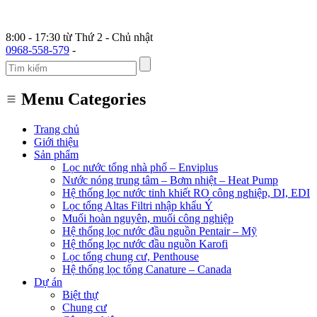
8:00 - 17:30 từ Thứ 2 - Chủ nhật
0968-558-579
-
Menu Categories
Trang chủ
Giới thiệu
Sản phẩm
Lọc nước tổng nhà phố – Enviplus
Nước nóng trung tâm – Bơm nhiệt – Heat Pump
Hệ thống lọc nước tinh khiết RO công nghiệp, DI, EDI
Lọc tổng Altas Filtri nhập khẩu Ý
Muối hoàn nguyên, muối công nghiệp
Hệ thống lọc nước đầu nguồn Pentair – Mỹ
Hệ thống lọc nước đầu nguồn Karofi
Lọc tổng chung cư, Penthouse
Hệ thống lọc tổng Canature – Canada
Dự án
Biệt thự
Chung cư