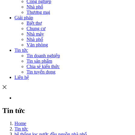
Công nghiệp
Nhà phố
Thương mại
Giải pháp
Biệt thự
Chung cư
Nhà máy
Nhà phố
Văn phòng
Tin tức
Tin doanh nghiệp
Tin sản phẩm
Chia sẻ kiến thức
Tin tuyển dụng
Liên hệ
Tin tức
Home
Tin tức
hệ thống lọc nước đầu nguồn nhà phố