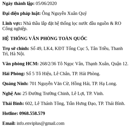
Ngày thành lập:
05/06/2020
Đại diện pháp luật:
Ông Nguyễn Xuân Quý
Lĩnh vực:
Nhà thầu lắp đặt hệ thống lọc nước đầu nguồn & RO
Công nghiệp.
HỆ THỐNG VĂN PHÒNG TOÀN QUỐC
Trụ sở chính:
Số 49, LK4, KĐT Tổng Cục 5, Tân Triều, Thanh
Trì, Hà Nội.
Văn phòng HCM:
268/2/36 Tô Ngọc Vân, Thạnh Xuân, Quận 12.
Hải Phòng:
Số 5 Tô Hiệu, Lê Chân, TP. Hải Phòng.
Quảng Ninh:
701 Nguyễn Văn Cừ, Hồng Hải, TP. Hạ Long.
Nghệ An:
25 Đường Trường Chinh, Lê Lợi, TP. Vinh.
Thái Bình:
602, Lê Thánh Tông, Trần Hưng Đạo, TP. Thái Bình.
Hotline:
0968.558.579
Email:
info.enviplus@gmail.com