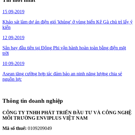
15
09-2019
Khảo sát làm dự án điện gió 'khủng' ở vùng biển Kê Gà chủ trì lấy ý
kiến
12
09-2019
Sân bay đầu tiên tại Đông Phi vận hành hoàn toàn bằng điện mặt
trời
10
09-2019
Asean tăng cường hợp tác đảm bảo an ninh năng lượng chia sẻ
nguồn lực
Thông tin doanh nghiệp
CÔNG TY TNHH PHÁT TRIỂN ĐẦU TƯ VÀ CÔNG NGHỆ
MÔI TRƯỜNG ENVIPLUS VIỆT NAM
Mã số thuế:
0109209049