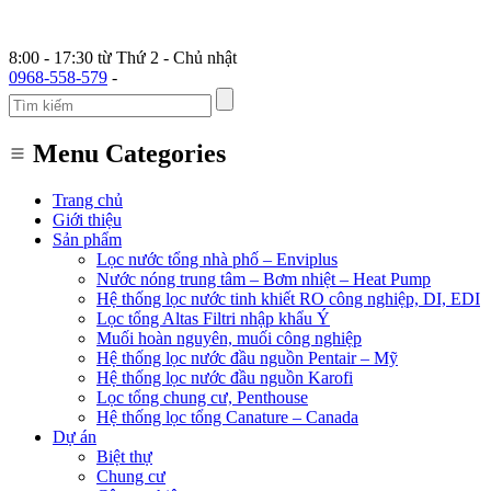
8:00 - 17:30 từ Thứ 2 - Chủ nhật
0968-558-579
-
Menu Categories
Trang chủ
Giới thiệu
Sản phẩm
Lọc nước tổng nhà phố – Enviplus
Nước nóng trung tâm – Bơm nhiệt – Heat Pump
Hệ thống lọc nước tinh khiết RO công nghiệp, DI, EDI
Lọc tổng Altas Filtri nhập khẩu Ý
Muối hoàn nguyên, muối công nghiệp
Hệ thống lọc nước đầu nguồn Pentair – Mỹ
Hệ thống lọc nước đầu nguồn Karofi
Lọc tổng chung cư, Penthouse
Hệ thống lọc tổng Canature – Canada
Dự án
Biệt thự
Chung cư