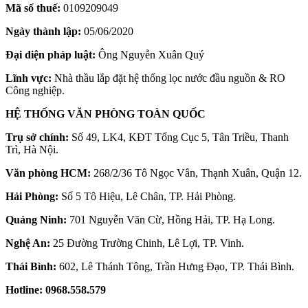
Mã số thuế:
0109209049
Ngày thành lập:
05/06/2020
Đại diện pháp luật:
Ông Nguyễn Xuân Quý
Lĩnh vực:
Nhà thầu lắp đặt hệ thống lọc nước đầu nguồn & RO
Công nghiệp.
HỆ THỐNG VĂN PHÒNG TOÀN QUỐC
Trụ sở chính:
Số 49, LK4, KĐT Tổng Cục 5, Tân Triều, Thanh
Trì, Hà Nội.
Văn phòng HCM:
268/2/36 Tô Ngọc Vân, Thạnh Xuân, Quận 12.
Hải Phòng:
Số 5 Tô Hiệu, Lê Chân, TP. Hải Phòng.
Quảng Ninh:
701 Nguyễn Văn Cừ, Hồng Hải, TP. Hạ Long.
Nghệ An:
25 Đường Trường Chinh, Lê Lợi, TP. Vinh.
Thái Bình:
602, Lê Thánh Tông, Trần Hưng Đạo, TP. Thái Bình.
Hotline:
0968.558.579