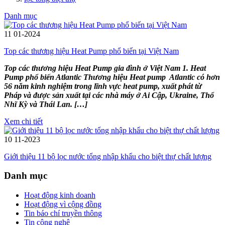
Danh mục
11
01-2024
Top các thương hiệu Heat Pump phổ biến tại Việt Nam
Top các thương hiệu Heat Pump gia đình ở Việt Nam 1. Heat
Pump phổ biến Atlantic Thương hiệu Heat pump Atlantic có hơn
56 năm kinh nghiệm trong lĩnh vực heat pump, xuất phát từ
Pháp và được sản xuất tại các nhà máy ở Ai Cập, Ukraine, Thổ
Nhĩ Kỳ và Thái Lan. […]
Xem chi tiết
10
11-2023
Giới thiệu 11 bộ lọc nước tổng nhập khẩu cho biệt thự chất lượng
Danh mục
Hoạt động kinh doanh
Hoạt động vì cộng đồng
Tin báo chí truyền thông
Tin công nghệ