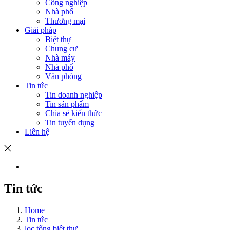
Công nghiệp
Nhà phố
Thương mại
Giải pháp
Biệt thự
Chung cư
Nhà máy
Nhà phố
Văn phòng
Tin tức
Tin doanh nghiệp
Tin sản phẩm
Chia sẻ kiến thức
Tin tuyển dụng
Liên hệ
Tin tức
Home
Tin tức
lọc tổng biệt thự