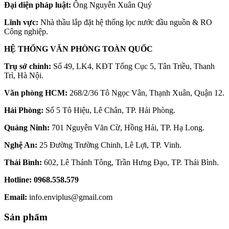
Đại diện pháp luật:
Ông Nguyễn Xuân Quý
Lĩnh vực:
Nhà thầu lắp đặt hệ thống lọc nước đầu nguồn & RO
Công nghiệp.
HỆ THỐNG VĂN PHÒNG TOÀN QUỐC
Trụ sở chính:
Số 49, LK4, KĐT Tổng Cục 5, Tân Triều, Thanh
Trì, Hà Nội.
Văn phòng HCM:
268/2/36 Tô Ngọc Vân, Thạnh Xuân, Quận 12.
Hải Phòng:
Số 5 Tô Hiệu, Lê Chân, TP. Hải Phòng.
Quảng Ninh:
701 Nguyễn Văn Cừ, Hồng Hải, TP. Hạ Long.
Nghệ An:
25 Đường Trường Chinh, Lê Lợi, TP. Vinh.
Thái Bình:
602, Lê Thánh Tông, Trần Hưng Đạo, TP. Thái Bình.
Hotline:
0968.558.579
Email:
info.enviplus@gmail.com
Sản phẩm