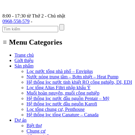
8:00 - 17:30 từ Thứ 2 - Chủ nhật
0968-558-579
-
Menu Categories
Trang chủ
Giới thiệu
Sản phẩm
Lọc nước tổng nhà phố – Enviplus
Nước nóng trung tâm – Bơm nhiệt – Heat Pump
Hệ thống lọc nước tinh khiết RO công nghiệp, DI, EDI
Lọc tổng Altas Filtri nhập khẩu Ý
Muối hoàn nguyên, muối công nghiệp
Hệ thống lọc nước đầu nguồn Pentair – Mỹ
Hệ thống lọc nước đầu nguồn Karofi
Lọc tổng chung cư, Penthouse
Hệ thống lọc tổng Canature – Canada
Dự án
Biệt thự
Chung cư