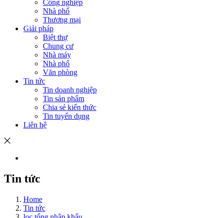
Công nghiệp
Nhà phố
Thương mại
Giải pháp
Biệt thự
Chung cư
Nhà máy
Nhà phố
Văn phòng
Tin tức
Tin doanh nghiệp
Tin sản phẩm
Chia sẻ kiến thức
Tin tuyển dụng
Liên hệ
Tin tức
Home
Tin tức
lọc tổng nhập khẩu